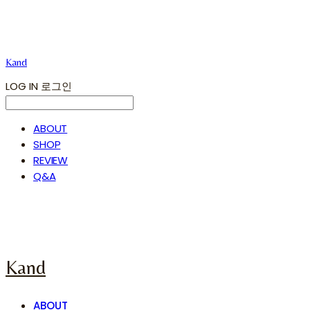
Kand
LOG IN
로그인
ABOUT
SHOP
REVIEW
Q&A
Kand
ABOUT