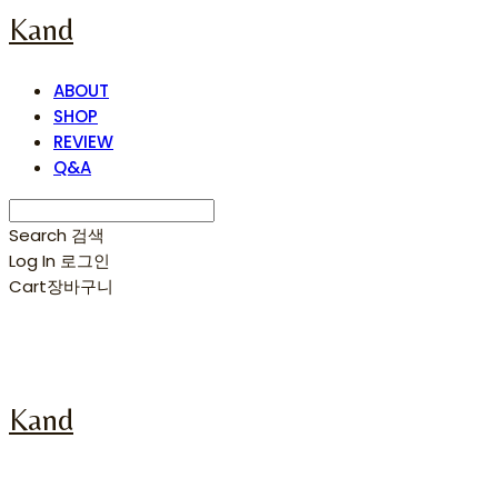
Kand
ABOUT
SHOP
REVIEW
Q&A
Search
검색
Log In
로그인
Cart
장바구니
Kand