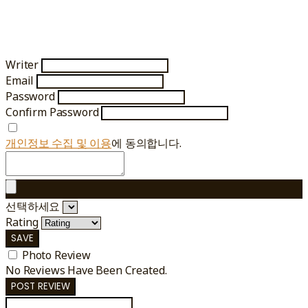
Writer
Email
Password
Confirm Password
개인정보 수집 및 이용
에 동의합니다.
선택하세요
Rating
SAVE
Photo Review
No Reviews Have Been Created.
POST REVIEW