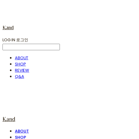
Kand
LOG IN
로그인
ABOUT
SHOP
REVIEW
Q&A
Kand
ABOUT
SHOP