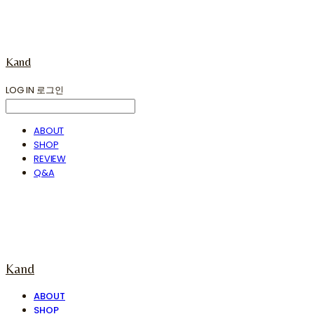
Kand
LOG IN
로그인
ABOUT
SHOP
REVIEW
Q&A
Kand
ABOUT
SHOP