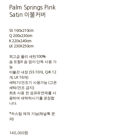
Palm Springs Pink
Satin 이불커버
SS 160x210cm
Q 200x230cm
K 220x240cm
LK 230X250cm
최고급 폴리 새틴100%
솜 포함X 솜 없이 단독 사용 가
능
이불끈 내장 (SS 10개, Q/K 12
개, LK 16개)
세탁기/건조기 사용가능 (고온
세탁/건조 금지)
최초 사용 전 섬유유연제를 사
용하여 세탁하시기를 권장합
니다.
*커스텀 제작 가능(채널톡 문
의)
148,000원