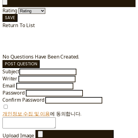
Rating
SAVE
Return To List
No Questions Have Been Created.
POST QUESTION
Subject
Writer
Email
Password
Confirm Password
개인정보 수집 및 이용
에 동의합니다.
Upload Image