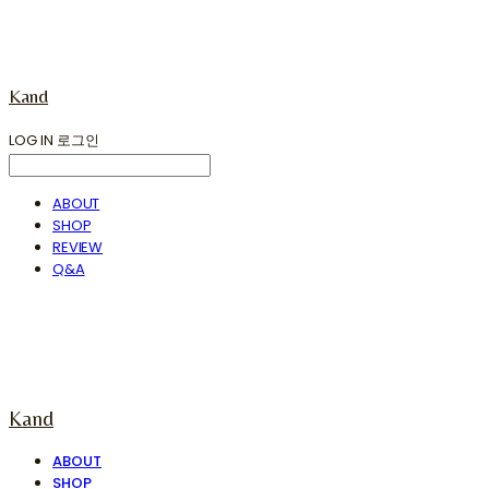
Kand
LOG IN
로그인
ABOUT
SHOP
REVIEW
Q&A
Kand
ABOUT
SHOP