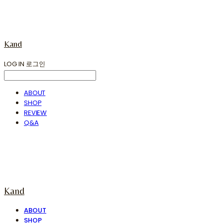
Kand
LOG IN
로그인
ABOUT
SHOP
REVIEW
Q&A
Kand
ABOUT
SHOP