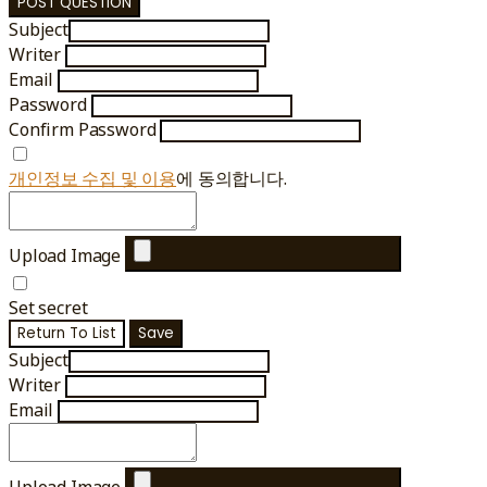
POST QUESTION
Subject
Writer
Email
Password
Confirm Password
개인정보 수집 및 이용
에 동의합니다.
Upload Image
Set secret
Return To List
Save
Subject
Writer
Email
Upload Image