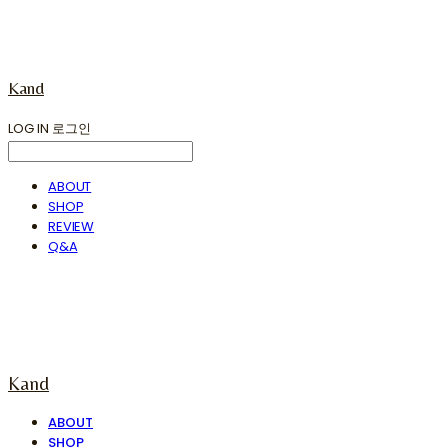
Kand
LOG IN
로그인
ABOUT
SHOP
REVIEW
Q&A
Kand
ABOUT
SHOP