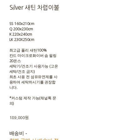
Silver 새틴 차렵이불
SS 160x210cm
Q 200x230cm
K 220x240cm
LK 230X250cm
최고급 폴리 새틴100%
칸드 마이크로화이버 솜 필링
20온스
세탁기/건조기 사용가능 (고온
세탁/건조 금지)
최초 사용 전 섬유유연제를 사
용하여 세탁하시기를 권장합
니다.
*커스텀 제작 가능(채널톡 문
의)
189,000원
배송비
-