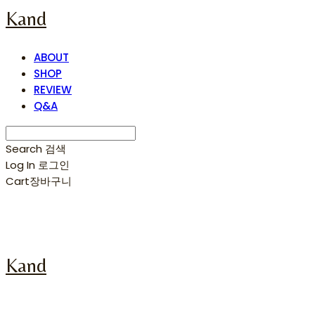
Kand
ABOUT
SHOP
REVIEW
Q&A
Search
검색
Log In
로그인
Cart
장바구니
Kand