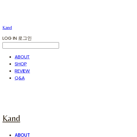
Kand
LOG IN
로그인
ABOUT
SHOP
REVIEW
Q&A
Kand
ABOUT