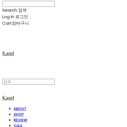
Search
검색
Log In
로그인
Cart
장바구니
Kand
Kand
ABOUT
SHOP
REVIEW
Q&A