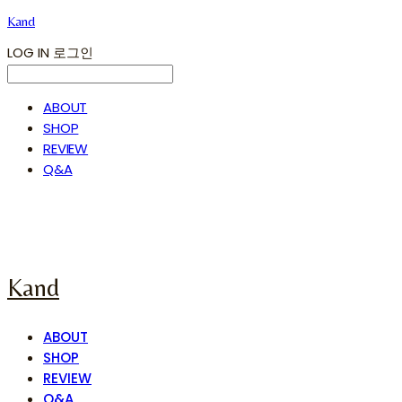
Kand
LOG IN
로그인
ABOUT
SHOP
REVIEW
Q&A
Kand
ABOUT
SHOP
REVIEW
Q&A