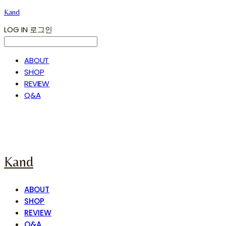
Kand
LOG IN
로그인
ABOUT
SHOP
REVIEW
Q&A
Kand
ABOUT
SHOP
REVIEW
Q&A