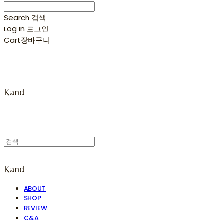
Search
검색
Log In
로그인
Cart
장바구니
Kand
Kand
ABOUT
SHOP
REVIEW
Q&A