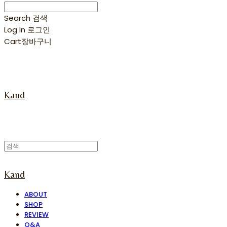
Search
검색
Log In
로그인
Cart
장바구니
Kand
Kand
ABOUT
SHOP
REVIEW
Q&A