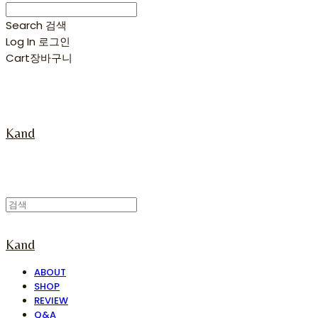
Search
검색
Log In
로그인
Cart
장바구니
Kand
Kand
ABOUT
SHOP
REVIEW
Q&A