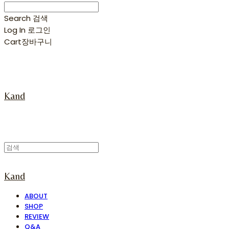
Search
검색
Log In
로그인
Cart
장바구니
Kand
Kand
ABOUT
SHOP
REVIEW
Q&A