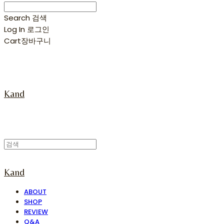
Search
검색
Log In
로그인
Cart
장바구니
Kand
Kand
ABOUT
SHOP
REVIEW
Q&A