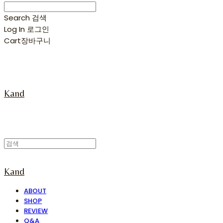
Search
검색
Log In
로그인
Cart
장바구니
Kand
Kand
ABOUT
SHOP
REVIEW
Q&A