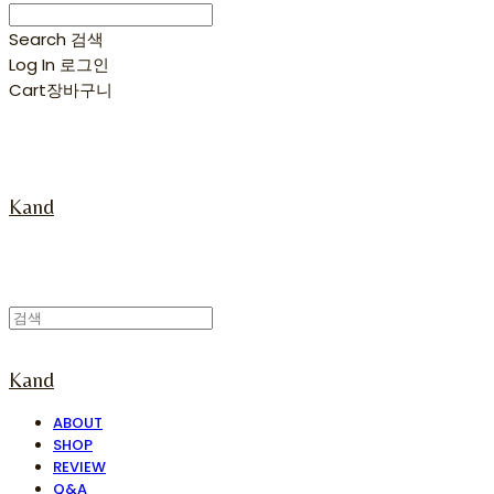
Search
검색
Log In
로그인
Cart
장바구니
Kand
Kand
ABOUT
SHOP
REVIEW
Q&A