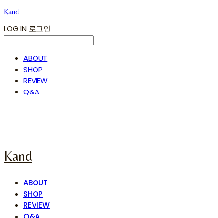
Kand
LOG IN
로그인
ABOUT
SHOP
REVIEW
Q&A
Kand
ABOUT
SHOP
REVIEW
Q&A