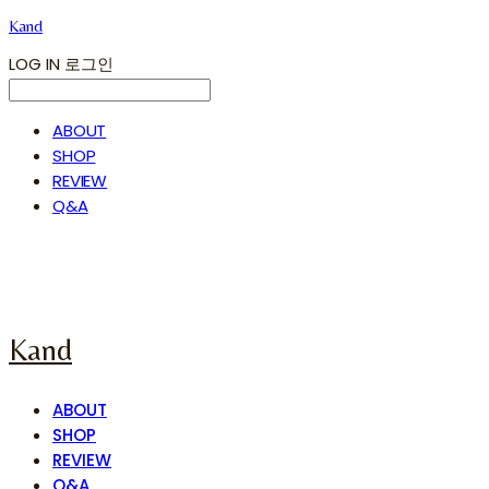
Kand
LOG IN
로그인
ABOUT
SHOP
REVIEW
Q&A
Kand
ABOUT
SHOP
REVIEW
Q&A