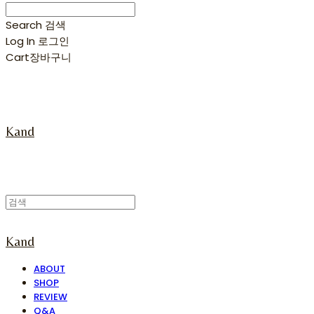
Search
검색
Log In
로그인
Cart
장바구니
Kand
Kand
ABOUT
SHOP
REVIEW
Q&A