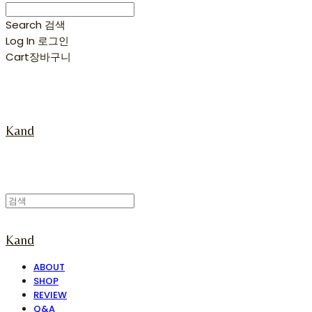
Search
검색
Log In
로그인
Cart
장바구니
Kand
Kand
ABOUT
SHOP
REVIEW
Q&A