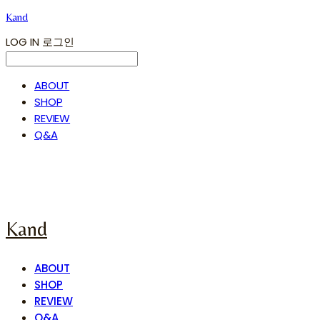
Kand
LOG IN
로그인
ABOUT
SHOP
REVIEW
Q&A
Kand
ABOUT
SHOP
REVIEW
Q&A