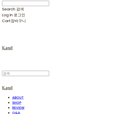
Search
검색
Log In
로그인
Cart
장바구니
Kand
Kand
ABOUT
SHOP
REVIEW
Q&A