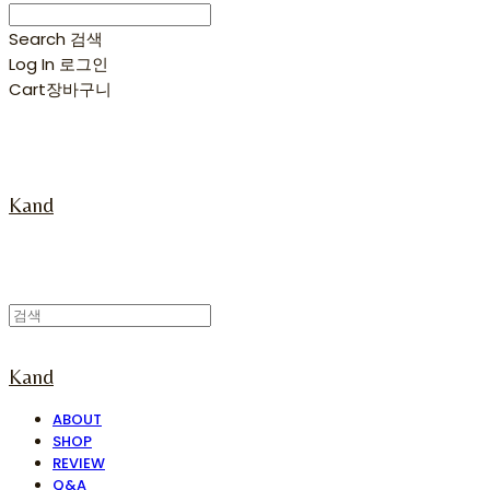
Search
검색
Log In
로그인
Cart
장바구니
Kand
Kand
ABOUT
SHOP
REVIEW
Q&A