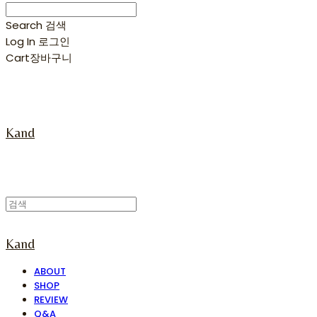
Search
검색
Log In
로그인
Cart
장바구니
Kand
Kand
ABOUT
SHOP
REVIEW
Q&A