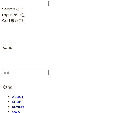
Search
검색
Log In
로그인
Cart
장바구니
Kand
Kand
ABOUT
SHOP
REVIEW
Q&A