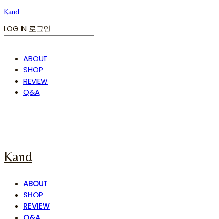
Kand
LOG IN
로그인
ABOUT
SHOP
REVIEW
Q&A
Kand
ABOUT
SHOP
REVIEW
Q&A